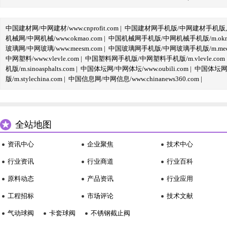
中国建材网/中网建材/www.cnprofit.com
|
中国建材网手机版/中网建材手机版,m.cnp
机械网/中网机械/www.okmao.com
|
中国机械网手机版/中网机械手机版/m.okma
玻璃网/中网玻璃/www.meesm.com
|
中国玻璃网手机版/中网玻璃手机版/m.mees
中网塑料/www.vlevle.com
|
中国塑料网手机版/中网塑料手机版/m.vlevle.com
机版/m.sinoasphalts.com
|
中国体坛网/中网体坛/www.oubili.com
|
中国体坛网手
版/m.stylechina.com
|
中国信息网/中网信息/www.chinanews360.com
|
全站地图
资讯中心
企业聚焦
技术中心
行业资讯
行业商道
行业百科
原料动态
产品资讯
行业应用
工程招标
市场评论
技术文献
气动球阀
卡套球阀
不锈钢截止阀