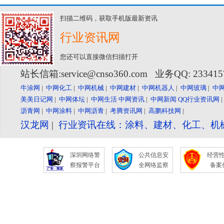
扫描二维码，获取手机版最新资讯
行业资讯网
您还可以直接微信扫描打开
站长信箱:service@cnso360.com 业务QQ: 23341
牛涂网
|
中网化工
|
中网机械
|
中网建材
|
中网机器人
|
中网玻璃
|
中
美美日记网
|
中网体坛
|
中网生活
中网资讯
|
中网新闻
QQ行业资讯网
沥青网
|
中网涂料
|
中网沥青
|
考腾资讯网
|
高鹏科技网
|
汉龙网
|
行业资讯在线：涂料、建材、化工、机
深圳网络警
公共信息安
经营
察报警平台
全网络监察
备案