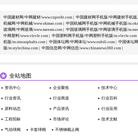
中国建材网/中网建材/www.cnprofit.com
|
中国建材网手机版/中网建材手机版,m.cnp
机械网/中网机械/www.okmao.com
|
中国机械网手机版/中网机械手机版/m.okma
玻璃网/中网玻璃/www.meesm.com
|
中国玻璃网手机版/中网玻璃手机版/m.mees
中网塑料/www.vlevle.com
|
中国塑料网手机版/中网塑料手机版/m.vlevle.com
机版/m.sinoasphalts.com
|
中国体坛网/中网体坛/www.oubili.com
|
中国体坛网手
版/m.stylechina.com
|
中国信息网/中网信息/www.chinanews360.com
|
全站地图
资讯中心
企业聚焦
技术中心
行业资讯
行业商道
行业百科
原料动态
产品资讯
行业应用
工程招标
市场评论
技术文献
气动球阀
卡套球阀
不锈钢截止阀