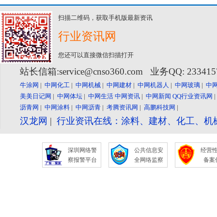
扫描二维码，获取手机版最新资讯
行业资讯网
您还可以直接微信扫描打开
站长信箱:service@cnso360.com 业务QQ: 23341
牛涂网
|
中网化工
|
中网机械
|
中网建材
|
中网机器人
|
中网玻璃
|
中
美美日记网
|
中网体坛
|
中网生活
中网资讯
|
中网新闻
QQ行业资讯网
沥青网
|
中网涂料
|
中网沥青
|
考腾资讯网
|
高鹏科技网
|
汉龙网
|
行业资讯在线：涂料、建材、化工、机
深圳网络警
公共信息安
经营
察报警平台
全网络监察
备案