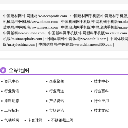
中国建材网/中网建材/www.cnprofit.com
|
中国建材网手机版/中网建材手机版,m.cnp
机械网/中网机械/www.okmao.com
|
中国机械网手机版/中网机械手机版/m.okma
玻璃网/中网玻璃/www.meesm.com
|
中国玻璃网手机版/中网玻璃手机版/m.mees
中网塑料/www.vlevle.com
|
中国塑料网手机版/中网塑料手机版/m.vlevle.com
机版/m.sinoasphalts.com
|
中国体坛网/中网体坛/www.oubili.com
|
中国体坛网手
版/m.stylechina.com
|
中国信息网/中网信息/www.chinanews360.com
|
全站地图
资讯中心
企业聚焦
技术中心
行业资讯
行业商道
行业百科
原料动态
产品资讯
行业应用
工程招标
市场评论
技术文献
气动球阀
卡套球阀
不锈钢截止阀