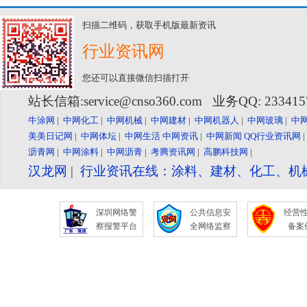
扫描二维码，获取手机版最新资讯
行业资讯网
您还可以直接微信扫描打开
站长信箱:service@cnso360.com 业务QQ: 23341
牛涂网
|
中网化工
|
中网机械
|
中网建材
|
中网机器人
|
中网玻璃
|
中
美美日记网
|
中网体坛
|
中网生活
中网资讯
|
中网新闻
QQ行业资讯网
沥青网
|
中网涂料
|
中网沥青
|
考腾资讯网
|
高鹏科技网
|
汉龙网
|
行业资讯在线：涂料、建材、化工、机
深圳网络警
公共信息安
经营
察报警平台
全网络监察
备案