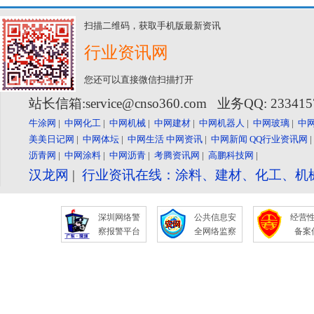
扫描二维码，获取手机版最新资讯
行业资讯网
您还可以直接微信扫描打开
站长信箱:service@cnso360.com 业务QQ: 23341
牛涂网
|
中网化工
|
中网机械
|
中网建材
|
中网机器人
|
中网玻璃
|
中
美美日记网
|
中网体坛
|
中网生活
中网资讯
|
中网新闻
QQ行业资讯网
沥青网
|
中网涂料
|
中网沥青
|
考腾资讯网
|
高鹏科技网
|
汉龙网
|
行业资讯在线：涂料、建材、化工、机
深圳网络警
公共信息安
经营
察报警平台
全网络监察
备案