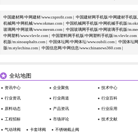
中国建材网/中网建材/www.cnprofit.com
|
中国建材网手机版/中网建材手机版,m.cnp
机械网/中网机械/www.okmao.com
|
中国机械网手机版/中网机械手机版/m.okma
玻璃网/中网玻璃/www.meesm.com
|
中国玻璃网手机版/中网玻璃手机版/m.mees
中网塑料/www.vlevle.com
|
中国塑料网手机版/中网塑料手机版/m.vlevle.com
机版/m.sinoasphalts.com
|
中国体坛网/中网体坛/www.oubili.com
|
中国体坛网手
版/m.stylechina.com
|
中国信息网/中网信息/www.chinanews360.com
|
全站地图
资讯中心
企业聚焦
技术中心
行业资讯
行业商道
行业百科
原料动态
产品资讯
行业应用
工程招标
市场评论
技术文献
气动球阀
卡套球阀
不锈钢截止阀