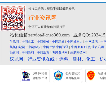
扫描二维码，获取手机版最新资讯
行业资讯网
您还可以直接微信扫描打开
站长信箱:service@cnso360.com 业务QQ: 23341
牛涂网
|
中网化工
|
中网机械
|
中网建材
|
中网机器人
|
中网玻璃
|
中
美美日记网
|
中网体坛
|
中网生活
中网资讯
|
中网新闻
QQ行业资讯网
沥青网
|
中网涂料
|
中网沥青
|
考腾资讯网
|
高鹏科技网
|
汉龙网
|
行业资讯在线：涂料、建材、化工、机
深圳网络警
公共信息安
经营
察报警平台
全网络监察
备案