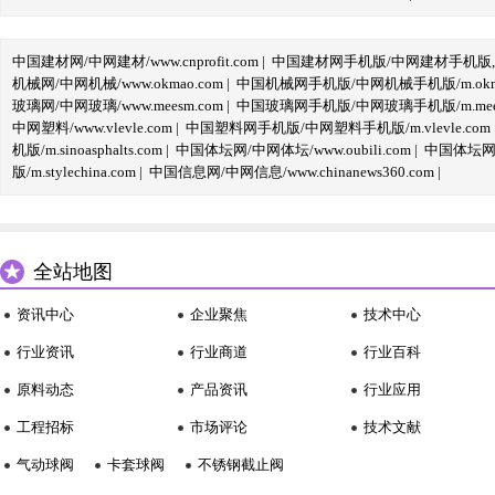
中国建材网/中网建材/www.cnprofit.com
|
中国建材网手机版/中网建材手机版,m.cnp
机械网/中网机械/www.okmao.com
|
中国机械网手机版/中网机械手机版/m.okma
玻璃网/中网玻璃/www.meesm.com
|
中国玻璃网手机版/中网玻璃手机版/m.mees
中网塑料/www.vlevle.com
|
中国塑料网手机版/中网塑料手机版/m.vlevle.com
机版/m.sinoasphalts.com
|
中国体坛网/中网体坛/www.oubili.com
|
中国体坛网手
版/m.stylechina.com
|
中国信息网/中网信息/www.chinanews360.com
|
全站地图
资讯中心
企业聚焦
技术中心
行业资讯
行业商道
行业百科
原料动态
产品资讯
行业应用
工程招标
市场评论
技术文献
气动球阀
卡套球阀
不锈钢截止阀