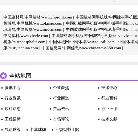
中国建材网/中网建材/www.cnprofit.com
|
中国建材网手机版/中网建材手机版,m.cnp
机械网/中网机械/www.okmao.com
|
中国机械网手机版/中网机械手机版/m.okma
玻璃网/中网玻璃/www.meesm.com
|
中国玻璃网手机版/中网玻璃手机版/m.mees
中网塑料/www.vlevle.com
|
中国塑料网手机版/中网塑料手机版/m.vlevle.com
机版/m.sinoasphalts.com
|
中国体坛网/中网体坛/www.oubili.com
|
中国体坛网手
版/m.stylechina.com
|
中国信息网/中网信息/www.chinanews360.com
|
全站地图
资讯中心
企业聚焦
技术中心
行业资讯
行业商道
行业百科
原料动态
产品资讯
行业应用
工程招标
市场评论
技术文献
气动球阀
卡套球阀
不锈钢截止阀