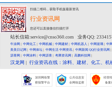
扫描二维码，获取手机版最新资讯
行业资讯网
您还可以直接微信扫描打开
站长信箱:service@cnso360.com 业务QQ: 23341
牛涂网
|
中网化工
|
中网机械
|
中网建材
|
中网机器人
|
中网玻璃
|
中
美美日记网
|
中网体坛
|
中网生活
中网资讯
|
中网新闻
QQ行业资讯网
沥青网
|
中网涂料
|
中网沥青
|
考腾资讯网
|
高鹏科技网
|
汉龙网
|
行业资讯在线：涂料、建材、化工、机
深圳网络警
公共信息安
经营
察报警平台
全网络监察
备案