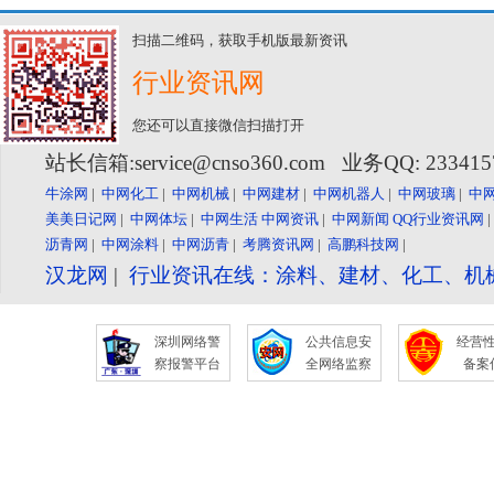
扫描二维码，获取手机版最新资讯
行业资讯网
您还可以直接微信扫描打开
站长信箱:service@cnso360.com 业务QQ: 23341
牛涂网
|
中网化工
|
中网机械
|
中网建材
|
中网机器人
|
中网玻璃
|
中
美美日记网
|
中网体坛
|
中网生活
中网资讯
|
中网新闻
QQ行业资讯网
沥青网
|
中网涂料
|
中网沥青
|
考腾资讯网
|
高鹏科技网
|
汉龙网
|
行业资讯在线：涂料、建材、化工、机
深圳网络警
公共信息安
经营
察报警平台
全网络监察
备案