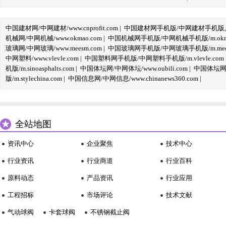
中国建材网/中网建材/www.cnprofit.com
|
中国建材网手机版/中网建材手机版,m.cnp
机械网/中网机械/www.okmao.com
|
中国机械网手机版/中网机械手机版/m.okma
玻璃网/中网玻璃/www.meesm.com
|
中国玻璃网手机版/中网玻璃手机版/m.mees
中网塑料/www.vlevle.com
|
中国塑料网手机版/中网塑料手机版/m.vlevle.com
机版/m.sinoasphalts.com
|
中国体坛网/中网体坛/www.oubili.com
|
中国体坛网手
版/m.stylechina.com
|
中国信息网/中网信息/www.chinanews360.com
|
全站地图
资讯中心
企业聚焦
技术中心
行业资讯
行业商道
行业百科
原料动态
产品资讯
行业应用
工程招标
市场评论
技术文献
气动球阀
卡套球阀
不锈钢截止阀