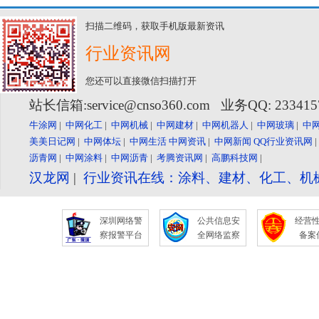
扫描二维码，获取手机版最新资讯
行业资讯网
您还可以直接微信扫描打开
站长信箱:service@cnso360.com 业务QQ: 23341
牛涂网
|
中网化工
|
中网机械
|
中网建材
|
中网机器人
|
中网玻璃
|
中
美美日记网
|
中网体坛
|
中网生活
中网资讯
|
中网新闻
QQ行业资讯网
沥青网
|
中网涂料
|
中网沥青
|
考腾资讯网
|
高鹏科技网
|
汉龙网
|
行业资讯在线：涂料、建材、化工、机
深圳网络警
公共信息安
经营
察报警平台
全网络监察
备案