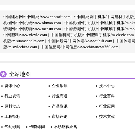
中国建材网/中网建材/www.cnprofit.com
|
中国建材网手机版/中网建材手机版,m.cnp
机械网/中网机械/www.okmao.com
|
中国机械网手机版/中网机械手机版/m.okma
玻璃网/中网玻璃/www.meesm.com
|
中国玻璃网手机版/中网玻璃手机版/m.mees
中网塑料/www.vlevle.com
|
中国塑料网手机版/中网塑料手机版/m.vlevle.com
机版/m.sinoasphalts.com
|
中国体坛网/中网体坛/www.oubili.com
|
中国体坛网手
版/m.stylechina.com
|
中国信息网/中网信息/www.chinanews360.com
|
全站地图
资讯中心
企业聚焦
技术中心
行业资讯
行业商道
行业百科
原料动态
产品资讯
行业应用
工程招标
市场评论
技术文献
气动球阀
卡套球阀
不锈钢截止阀