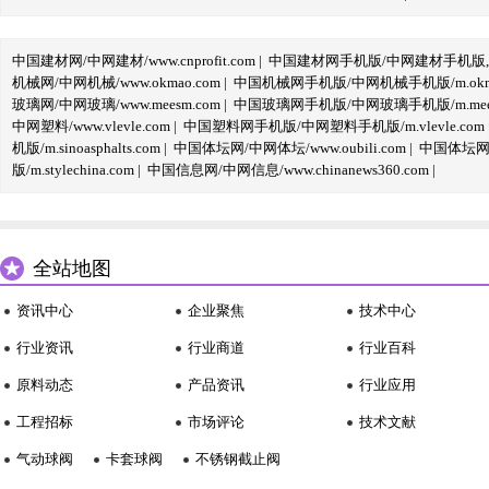
中国建材网/中网建材/www.cnprofit.com
|
中国建材网手机版/中网建材手机版,m.cnp
机械网/中网机械/www.okmao.com
|
中国机械网手机版/中网机械手机版/m.okma
玻璃网/中网玻璃/www.meesm.com
|
中国玻璃网手机版/中网玻璃手机版/m.mees
中网塑料/www.vlevle.com
|
中国塑料网手机版/中网塑料手机版/m.vlevle.com
机版/m.sinoasphalts.com
|
中国体坛网/中网体坛/www.oubili.com
|
中国体坛网手
版/m.stylechina.com
|
中国信息网/中网信息/www.chinanews360.com
|
全站地图
资讯中心
企业聚焦
技术中心
行业资讯
行业商道
行业百科
原料动态
产品资讯
行业应用
工程招标
市场评论
技术文献
气动球阀
卡套球阀
不锈钢截止阀