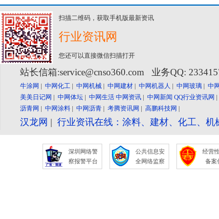
扫描二维码，获取手机版最新资讯
行业资讯网
您还可以直接微信扫描打开
站长信箱:service@cnso360.com 业务QQ: 23341
牛涂网
|
中网化工
|
中网机械
|
中网建材
|
中网机器人
|
中网玻璃
|
中
美美日记网
|
中网体坛
|
中网生活
中网资讯
|
中网新闻
QQ行业资讯网
沥青网
|
中网涂料
|
中网沥青
|
考腾资讯网
|
高鹏科技网
|
汉龙网
|
行业资讯在线：涂料、建材、化工、机
深圳网络警
公共信息安
经营
察报警平台
全网络监察
备案