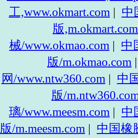
工,www.okmart.com
|
中
版,m.okmart.com
械/www.okmao.com
|
中
版/m.okmao.com
网/www.ntw360.com
|
中
版/m.ntw360.co
璃/www.meesm.com
|
中
版/m.meesm.com
|
中国橡胶网