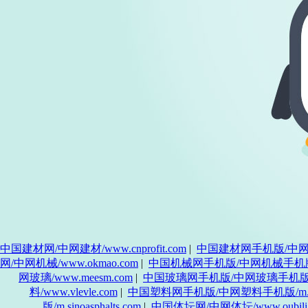
中国建材网/中网建材/www.cnprofit.com
|
中国建材网手机版/中网建材手
网/中网机械/www.okmao.com
|
中国机械网手机版/中网机械手机版/m.
网玻璃/www.meesm.com
|
中国玻璃网手机版/中网玻璃手机版/m.
料/www.vlevle.com
|
中国塑料网手机版/中网塑料手机版/m.vle
版/m.sinoasphalts.com
|
中国体坛网/中网体坛/www.oubili.