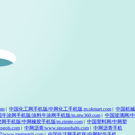
om
|
中国化工网手机版/中网化工手机版,m.okmart.com
|
中国机械
牛涂网手机版/涂料牛涂网手机版/m.ntw360.com
|
中国玻璃网/中
手机版/中网橡胶手机版/m.zimite.com
|
中国塑料网/中网塑
ols.com
|
中网沥青/www.sinoasphalts.com
|
中网沥青手机
ww.meimeiriji.com
|
中国生活网手机版/中网时尚手机